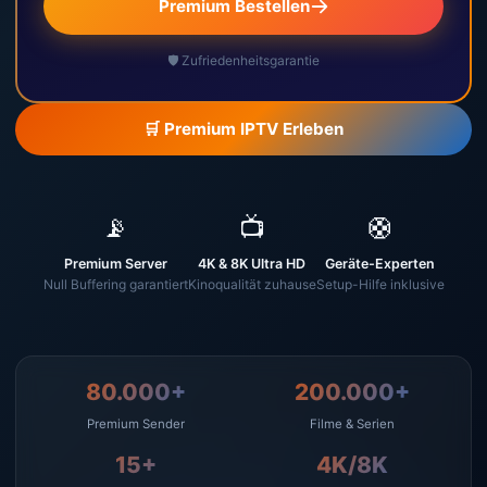
Premium Bestellen
🛡️ Zufriedenheitsgarantie
🛒 Premium IPTV Erleben
📡
📺
🛟
Premium Server
4K & 8K Ultra HD
Geräte-Experten
Null Buffering garantiert
Kinoqualität zuhause
Setup-Hilfe inklusive
80.000+
200.000+
Premium Sender
Filme & Serien
15+
4K/8K